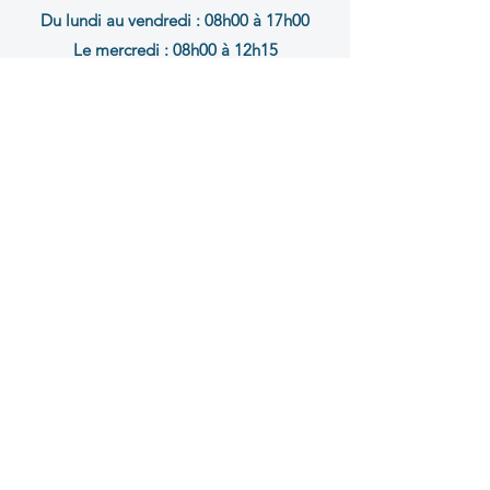
Du lundi au vendredi :
08h00 à 17h00
Le mercredi : 08h00 à 12h15
École Sacré
Cœur
104 rue Marcel Tribut,
37000 Tours
02.47.05.59.38
accueil@sacrecoeur37.fr
horaires administratifs Ecole Sacré Cœur
lundi, mardi, jeudi, vendredi : 08h00 à
17h00
École Sainte
Famille