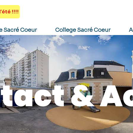
AGENDA
ACTUALITÉS
'été !!!!
e Sacré Coeur
College Sacré Coeur
A
tact & A