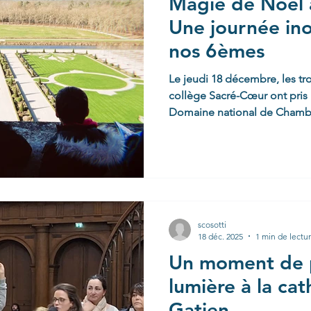
Magie de Noël 
Une journée ino
nos 6èmes
Le jeudi 18 décembre, les tr
collège Sacré-Cœur ont pris l
Domaine national de Chambor
architecture et féerie de fin
une parenthèse enchantée so
immersion dans la Renaissanc
était donné : sous un ciel bl
la silhouette majestueuse du 
yeux émerveillés des collé
scosotti
18 déc. 2025
1 min de lectu
Un moment de 
lumière à la cat
Gatien