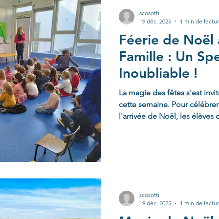
cours de français et éducati
scosotti
19 déc. 2025
1 min de lectu
Féerie de Noël à
Famille : Un Sp
Inoubliable !
La magie des fêtes s'est invi
cette semaine. Pour célébrer 
l'arrivée de Noël, les élèves 
Section) , MS (Moyenne Sectio
CP ont eu la chance d'assister à un spectacle
exceptionnel. Un moment de
d'émerveillement Réunis une s
place, les yeux brillants d'i
adapté aux plus jeunes comm
scosotti
19 déc. 2025
1 min de lectu