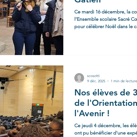
Ce mardi 16 décembre, la c
l’Ensemble scolaire Sacré Cœ
pour célébrer Noël dans le c
cathédrale Saint Gatien. C’es
gravé dans les mémoires de c
précise, les bancs de la cathé
les élèves du collège , ainsi
écoles primaires de l’ensemble scolaire, étaient
rassemblés pour célébrer en
scosotti
9 déc. 2025
1 min de lectur
Nos élèves de 3
de l'Orientation
l'Avenir !
Ce jeudi 4 décembre, les élè
ont pu bénéficier d'une expé