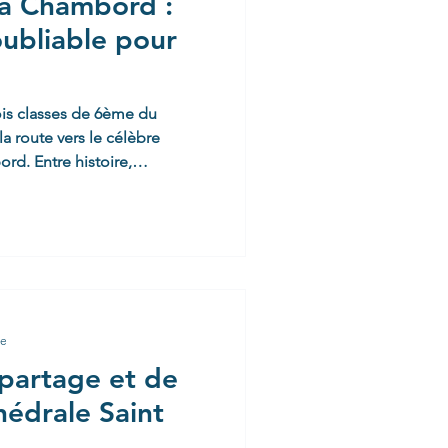
à Chambord :
ubliable pour
ois classes de 6ème du
a route vers le célèbre
d. Entre histoire,
 d'année, nos élèves ont vécu
us un soleil radieux. Une
e Dès notre arrivée, le ton
eu azur et un soleil généreux,
château s'est offerte aux
giens. Au programme d
re
partage et de
hédrale Saint