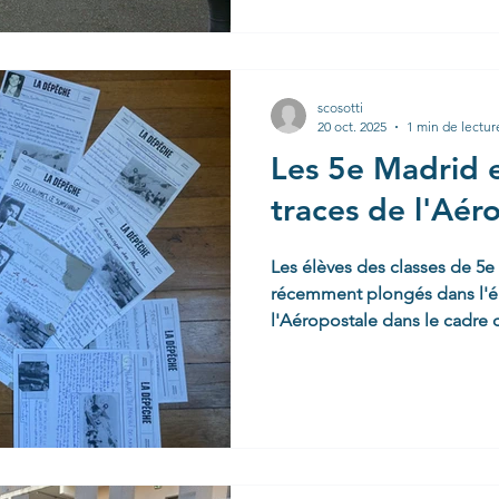
harcèlement ! 💥 Un Premier Contact Remarqué et Bruyant
Dès 9h00, l'atmosphère de l
C'est au son des moteurs puissants que les
l'association, de véritables
scosotti
20 oct. 2025
1 min de lectur
Les 5e Madrid et
traces de l'Aér
Les élèves des classes de 5e 
récemment plongés dans l'é
l'Aéropostale dans le cadre de
ont découvert l'incroyable a
l'aviation tels que Jean Mer
sûr, Antoine de Saint-Exupéry
audacieux qui ont marqué l'hi
travail s'est concrétisé par d
Chaque élève a imaginé et r