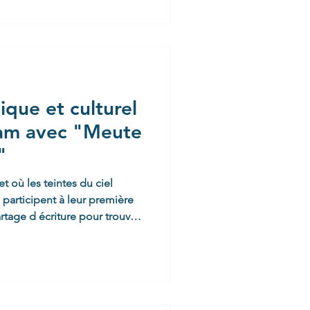
Un carton plein pour l'équipe
t porté leurs fruits : à l'issue
os élèves engagées se sont
de
que et culturel
lam avec "Meute
"
et où les teintes du ciel
e participent à leur première
tage d écriture pour trouver
u Description du
ateliers d’écriture et
r le collectif Meute Slam de
ent les compétences des