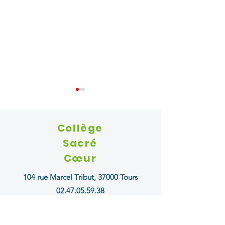
Collège
Sacré
Cœur
Une belle journée au Festival
Nos élèves, jeunes 
104 rue Marcel Tribut,
37000 Tours
des Jardins de Chaumont-sur-
la biodiversité !
02.47.05.59.38
Loire pour clôturer l’année !
secretariat@sacrecoeur37.fr
horaires administratifs Collège Sacré