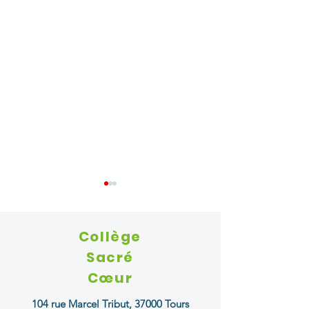
Collège
Sacré
Cœur
Une belle journée au Festival
Nos élèves, jeunes 
104 rue Marcel Tribut,
37000 Tours