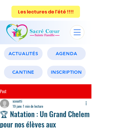
Les lectures de l'été !!!!
ACTUALITÉS
AGENDA
CANTINE
INSCRIPTION
Post
scosotti
19 janv.
1 min de lecture
🏆 Natation : Un Grand Chelem
pour nos élèves aux